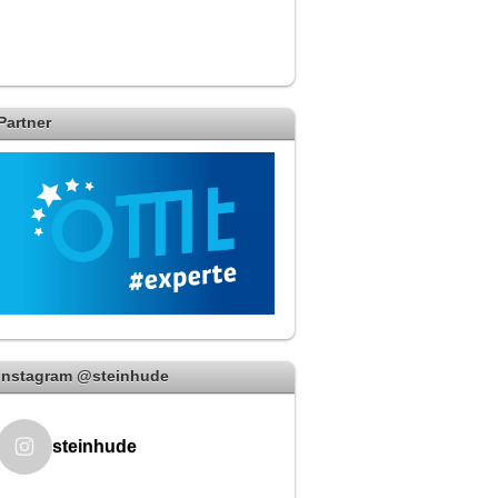
Partner
Instagram @steinhude
steinhude