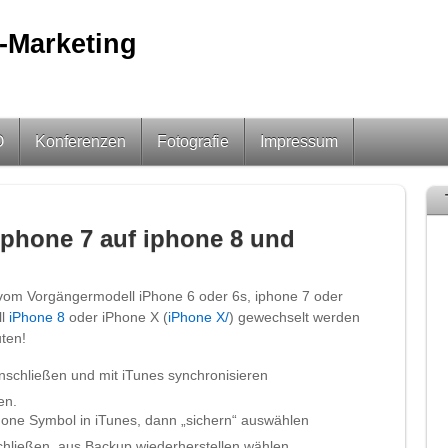
-Marketing
O
Konferenzen
Fotografie
Impressum
iphone 7 auf iphone 8 und
vom Vorgängermodell iPhone 6 oder 6s, iphone 7 oder
ll
iPhone 8
oder iPhone X (
iPhone X/
) gewechselt werden
ten!
anschließen und mit iTunes synchronisieren
en.
hone Symbol in iTunes, dann „sichern“ auswählen
hließen, aus Backup wiederherstellen wählen