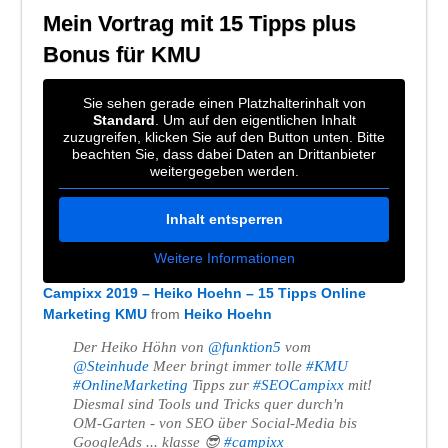
Mein Vortrag mit 15 Tipps plus
Bonus für KMU
Sie sehen gerade einen Platzhalterinhalt von
Standard
. Um auf den eigentlichen Inhalt
zuzugreifen, klicken Sie auf den Button unten. Bitte
beachten Sie, dass dabei Daten an Drittanbieter
weitergegeben werden.
Inhalt entsperren
Weitere Informationen
Campixx 2019 – Heiko Hoehn – 15 Tipps Online
Marketing KMU
from
Heiko Hoehn
Der Heiko Höhn von
@funktion5
vom
@Steinhude
Meer bringt immer tolle
#KMU
#OnlineMarketing
Tipps zur
#SEOCampixx
mit!
Diesmal sind Tools und Tricks quer durch'n
OM-Garten - von SEO über Social-Media bis
GoogleAds ... klasse 😎
#campixx