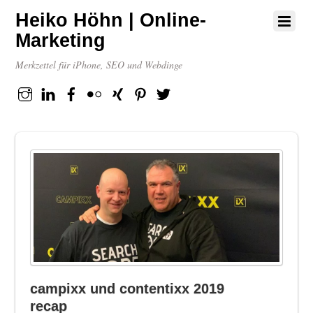
Heiko Höhn | Online-
Marketing
Merkzettel für iPhone, SEO und Webdinge
Instagram
Linkedin
Facebook
flickr
XING
Pinterest
Twitter
campixx und contentixx 2019
recap