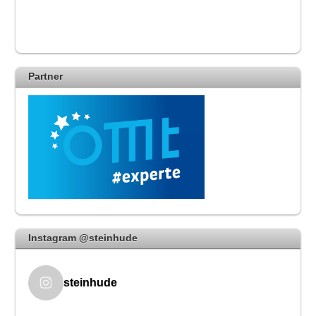
Partner
Instagram @steinhude
steinhude