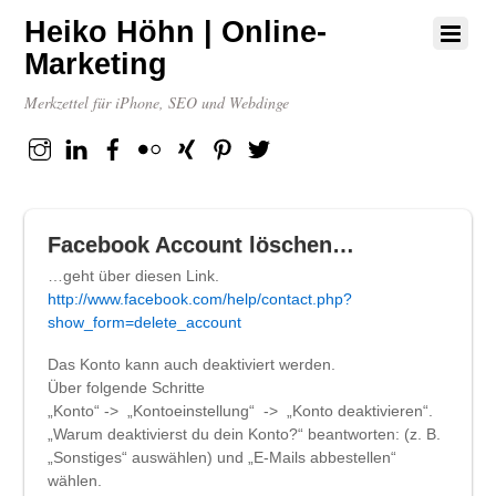
Heiko Höhn | Online-
Marketing
Merkzettel für iPhone, SEO und Webdinge
Instagram
Linkedin
Facebook
flickr
XING
Pinterest
Twitter
Facebook Account löschen…
…geht über diesen Link.
http://www.facebook.com/help/contact.php?
show_form=delete_account
Das Konto kann auch deaktiviert werden.
Über folgende Schritte
„Konto“ -> „Kontoeinstellung“ -> „Konto deaktivieren“.
„Warum deaktivierst du dein Konto?“ beantworten: (z. B.
„Sonstiges“ auswählen) und „E-Mails abbestellen“
wählen.