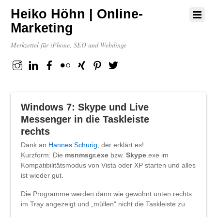
Heiko Höhn | Online-
Marketing
Merkzettel für iPhone, SEO und Webdinge
Instagram
Linkedin
Facebook
flickr
XING
Pinterest
Twitter
Windows 7: Skype und Live
Messenger in die Taskleiste
rechts
Dank an
Hannes Schurig
, der erklärt es!
Kurzform: Die
msnmsgr.exe
bzw.
Skype
.exe im
Kompatibilitätsmodus von Vista oder XP starten und alles
ist wieder gut.
Die Programme werden dann wie gewohnt unten rechts
im Tray angezeigt und „müllen“ nicht die Taskleiste zu.