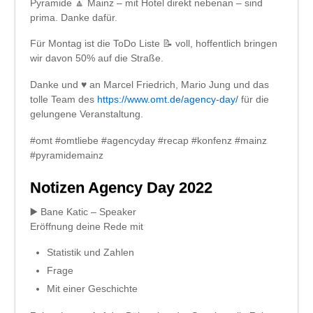
Pyramide 🔼 Mainz – mit Hotel direkt nebenan – sind
prima. Danke dafür.
Für Montag ist die ToDo Liste 📝 voll, hoffentlich bringen
wir davon 50% auf die Straße.
Danke und ♥️ an Marcel Friedrich, Mario Jung und das
tolle Team des
https://www.omt.de/agency-day/
für die
gelungene Veranstaltung.
#omt #omtliebe #agencyday #recap #konfenz #mainz
#pyramidemainz
Notizen Agency Day 2022
▶️ Bane Katic – Speaker
Eröffnung deine Rede mit
Statistik und Zahlen
Frage
Mit einer Geschichte